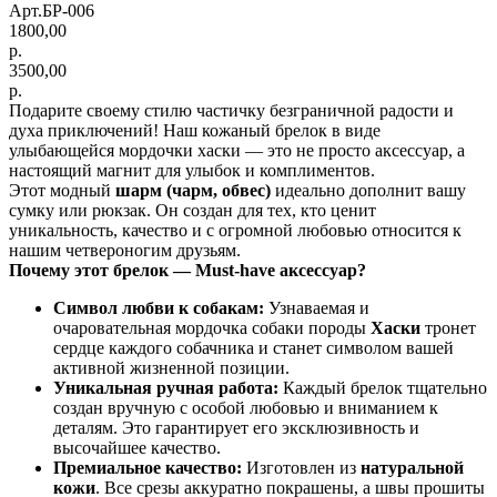
Арт.БР-006
1800,00
р.
3500,00
р.
Подарите своему стилю частичку безграничной радости и
духа приключений! Наш кожаный брелок в виде
улыбающейся мордочки хаски — это не просто аксессуар, а
настоящий магнит для улыбок и комплиментов.
Этот модный
шарм (чарм, обвес)
идеально дополнит вашу
сумку или рюкзак. Он создан для тех, кто ценит
уникальность, качество и с огромной любовью относится к
нашим четвероногим друзьям.
Почему этот брелок — Must-have аксессуар?
Символ любви к собакам:
Узнаваемая и
очаровательная мордочка собаки породы
Хаски
тронет
сердце каждого собачника и станет символом вашей
активной жизненной позиции.
Уникальная ручная работа:
Каждый брелок тщательно
создан вручную с особой любовью и вниманием к
деталям. Это гарантирует его эксклюзивность и
высочайшее качество.
Премиальное качество:
Изготовлен из
натуральной
кожи
. Все срезы аккуратно покрашены, а швы прошиты