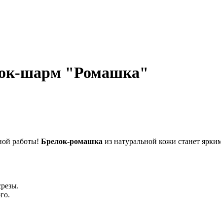
лок-шарм "Ромашка"
ной работы!
Брелок-ромашка
из натуральной кожи станет ярки
резы.
го.