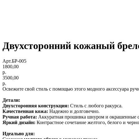
Двухсторонний кожаный бре
Арт.БР-005
1800,00
р.
3500,00
р.
Освежите свой стиль с помощью этого модного аксессуара руч
Детали:
Двухсторонняя конструкция:
Стиль с любого ракурса.
Качественная кожа:
Надежно и долговечно.
Ручная работа:
Аккуратная прошивка шнуром и окрашенные с
Яркий дизайн:
Контрастное сочетание желтого, белого и черно
Идеально для: